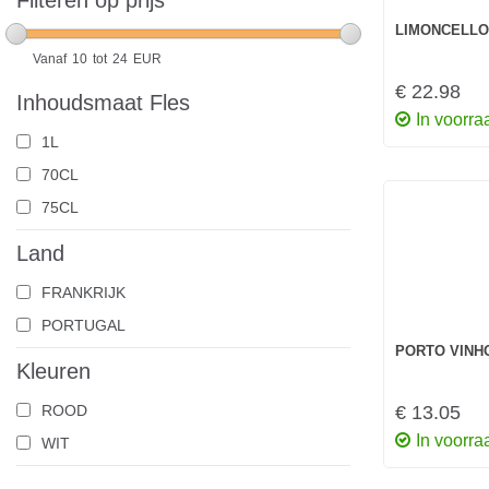
Filteren op prijs
LIMONCELLO 
Vanaf
10
tot
24
EUR
€ 22.98
Inhoudsmaat Fles
In voorra
1L
70CL
75CL
Land
FRANKRIJK
PORTUGAL
PORTO VINH
Kleuren
ROOD
€ 13.05
In voorra
WIT