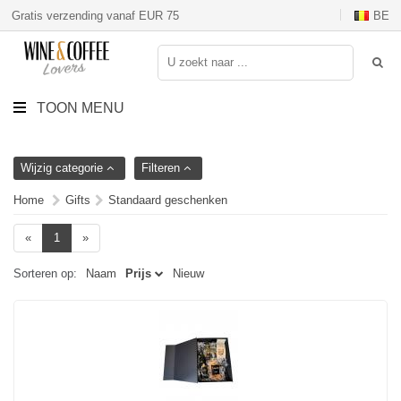
Gratis verzending vanaf EUR 75
BE
TOON MENU
Wijzig categorie
Filteren
Home
Gifts
Standaard geschenken
«
1
»
Sorteren op:
Naam
Prijs
Nieuw