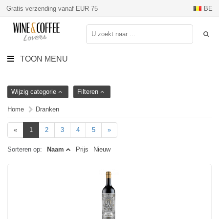
Gratis verzending vanaf EUR 75
BE
TOON MENU
Wijzig categorie
Filteren
Home
Dranken
«
1
2
3
4
5
»
Sorteren op:
Naam
Prijs
Nieuw