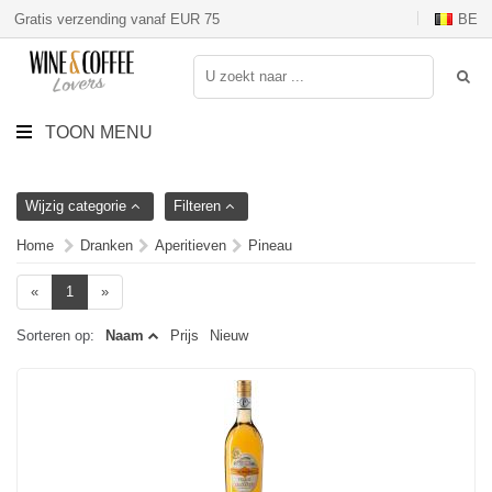
Gratis verzending vanaf EUR 75
BE
TOON MENU
Wijzig categorie
Filteren
Home
Dranken
Aperitieven
Pineau
«
1
»
Sorteren op:
Naam
Prijs
Nieuw